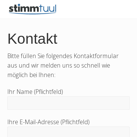
Menu
Skip
Skip
Skip
to
to
to
besser
right
main
secondary
singen
und
header
content
navigation
Kontakt
sprechen
navigation
Bitte füllen Sie folgendes Kontaktformular
aus und wir melden uns so schnell wie
möglich bei Ihnen:
Ihr Name (Pflichtfeld)
Ihre E-Mail-Adresse (Pflichtfeld)