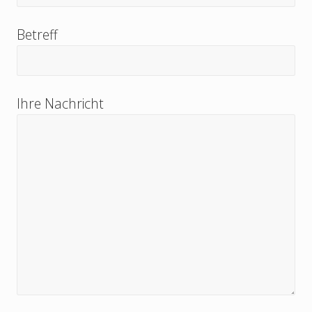
Betreff
Bitte lasse dieses Feld leer.
Ihre Nachricht