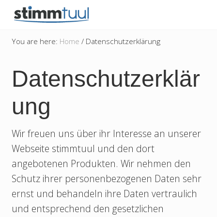
Menu
Skip
Skip
Skip
to
to
to
besser
right
main
secondary
singen
You are here:
Home
/
Datenschutzerklärung
und
header
content
navigation
sprechen
navigation
Datenschutzerklär
ung
Wir freuen uns über ihr Interesse an unserer
Webseite stimmtuul und den dort
angebotenen Produkten. Wir nehmen den
Schutz ihrer personenbezogenen Daten sehr
ernst und behandeln ihre Daten vertraulich
und entsprechend den gesetzlichen