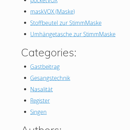
pocketVOX
maskVOX (Maske)
Stoffbeutel zur StimmMaske
Umhängetasche zur StimmMaske
Categories:
Gastbeitrag
Gesangstechnik
Nasalität
Register
Singen
Authors: