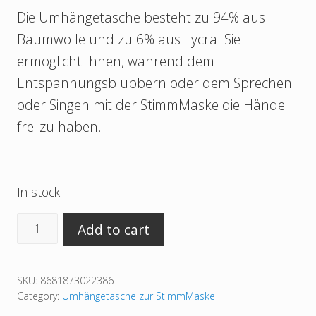
Die Umhängetasche besteht zu 94% aus
Baumwolle und zu 6% aus Lycra. Sie
ermöglicht Ihnen, während dem
Entspannungsblubbern oder dem Sprechen
oder Singen mit der StimmMaske die Hände
frei zu haben.
In stock
Umhängetasche
Add to cart
zur
StimmMaske
SKU:
8681873022386
quantity
Category:
Umhängetasche zur StimmMaske