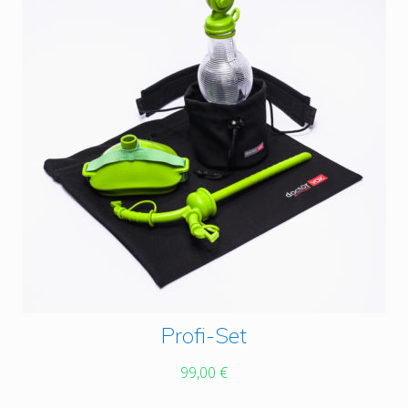
This
Profi-Set
product
99,00
€
has