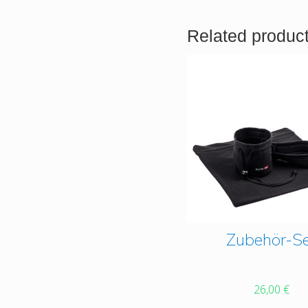
Related produc
Zubehör-S
26,00
€