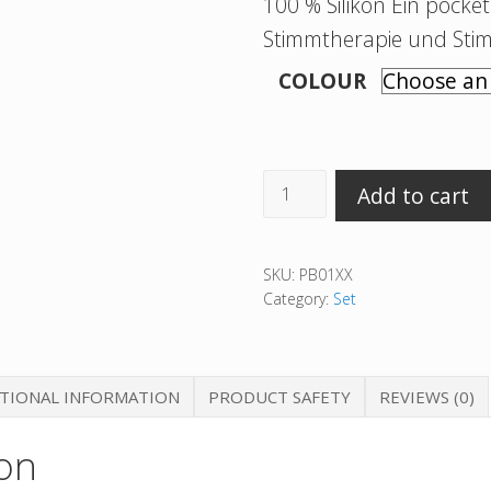
100 % Silikon Ein pocke
Stimmtherapie und Stim
COLOUR
pocketVOX
Add to cart
Basis-
Set
SKU:
PB01XX
quantity
Category:
Set
TIONAL INFORMATION
PRODUCT SAFETY
REVIEWS (0)
on