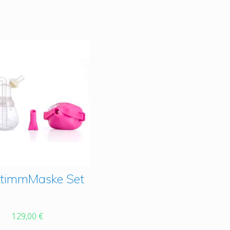
StimmMaske Set
t
129,00
€
e