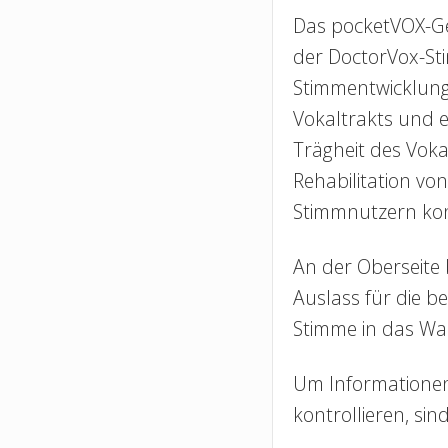
Das pocketVOX-Ge
der DoctorVox-Sti
Stimmentwicklung
Vokaltrakts und e
Trägheit des Voka
Rehabilitation vo
Stimmnutzern kon
An der Oberseite 
Auslass für die b
Stimme in das Was
Um Informationen
kontrollieren, si