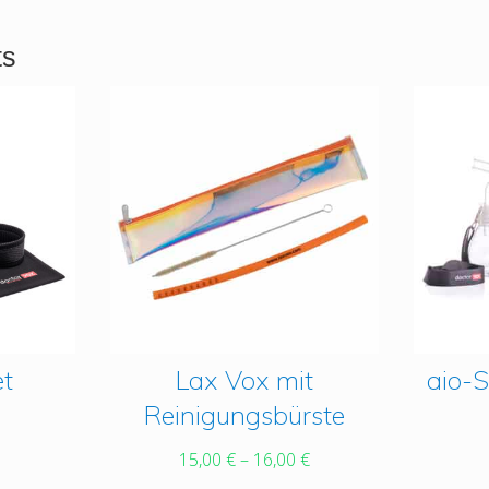
ts
et
This
Lax Vox mit
This
aio-
product
produc
Reinigungsbürste
has
has
15,00
€
–
16,00
€
multiple
multipl