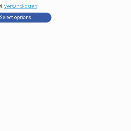
.
gl.
Versandkosten
Select options
t