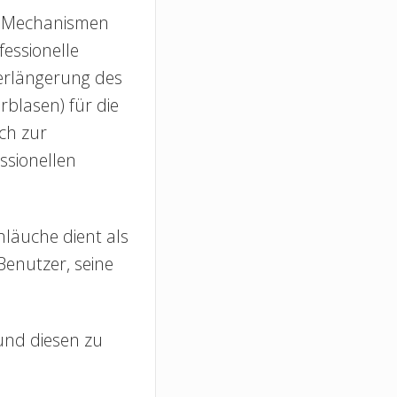
ie Mechanismen
essionelle
erlängerung des
blasen) für die
uch zur
ssionellen
hläuche dient als
Benutzer, seine
und diesen zu