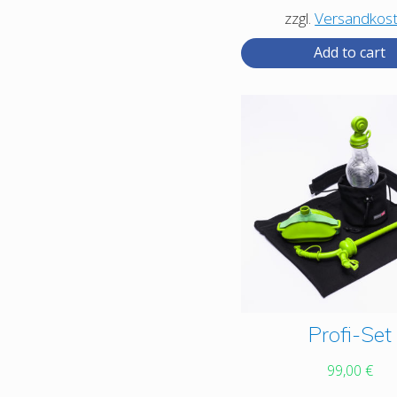
zzgl.
Versandkos
Add to cart
This
Profi-Set
product
99,00
€
has