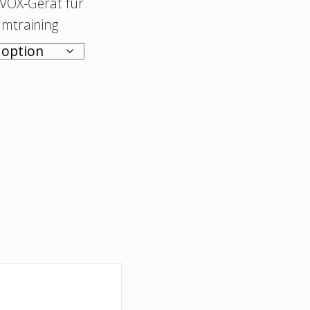
tVOX-Gerät für
mtraining