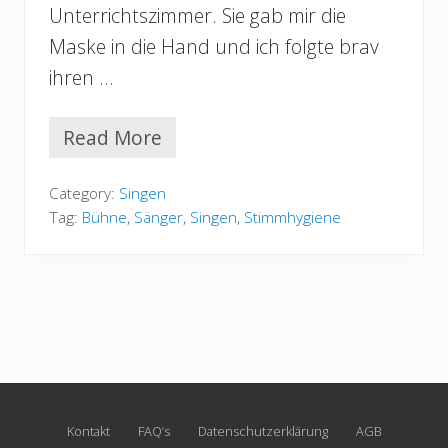
Unterrichtszimmer. Sie gab mir die
Maske in die Hand und ich folgte brav
ihren …
Read More
W
o
w
Category:
Singen
!
Tag:
Bühne
,
Sänger
,
Singen
,
Stimmhygiene
Site
Kontakt
FAQ’s
Datenschutzerklärung
AGB