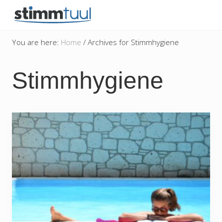
Menu
Skip
Skip
Skip
to
to
to
besser
right
main
secondary
singen
You are here:
Home
/
Archives for Stimmhygiene
und
header
content
navigation
sprechen
navigation
Stimmhygiene