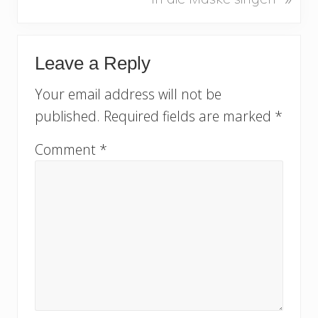
e
o
x
u
Reader
t
s
Leave a Reply
Interactions
P
P
Your email address will not be
o
o
s
published.
Required fields are marked
*
s
t
t
Comment
*
:
: