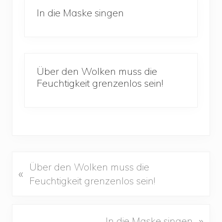
In die Maske singen
Über den Wolken muss die
Feuchtigkeit grenzenlos sein!
P
Über den Wolken muss die
«
r
Feuchtigkeit grenzenlos sein!
e
v
N
»
In die Maske singen
i