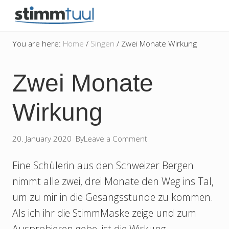
Menu
Skip
Skip
Skip
Skip
to
to
to
to
besser
right
main
secondary
primary
singen
You are here:
Home
/
Singen
/
Zwei Monate Wirkung
und
header
content
navigation
sidebar
sprechen
navigation
Zwei Monate
Wirkung
20. January 2020
By
Leave a Comment
Eine Schülerin aus den Schweizer Bergen
nimmt alle zwei, drei Monate den Weg ins Tal,
um zu mir in die Gesangsstunde zu kommen.
Als ich ihr die StimmMaske zeige und zum
Ausprobieren gebe, ist die Wirkung