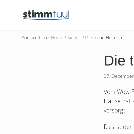
Menu
Skip
Skip
Skip
Skip
Header
to
to
to
to
right
main
secondary
primary
Right
besser
header
content
navigation
sidebar
singen
You are here:
Home
/
Singen
/
Die treue Helferin
navigation
und
sprechen
Die 
27. December
Vom Wow-Eff
Hause hat s
versorgt.
Dies ist de