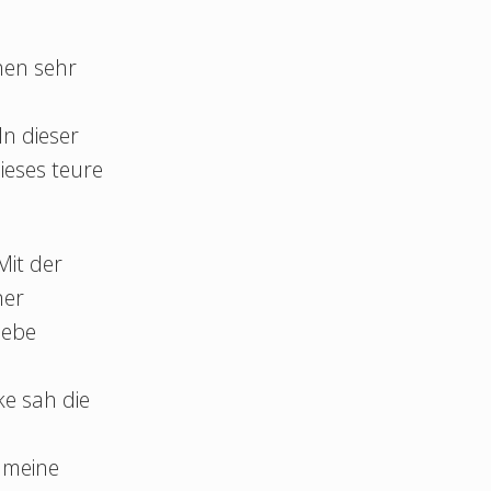
hen sehr
n dieser
ieses teure
Mit der
ner
iebe
n
e sah die
 meine