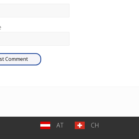
e
AT
CH