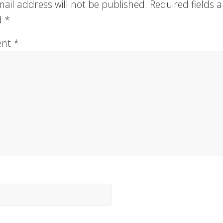
ail address will not be published.
Required fields a
:
d
*
ent
*