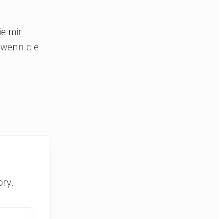
ie mir
 wenn die
ory.