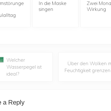
mmstörunge
In die Maske
Zwei Mona
singen
Wirkung
lalltag
N
Welcher
Über den Wolken m
e
Wasserpegel ist
Feuchtigkeit grenzenl
x
ideal?
t
P
er
o
s
 a Reply
ctions
t