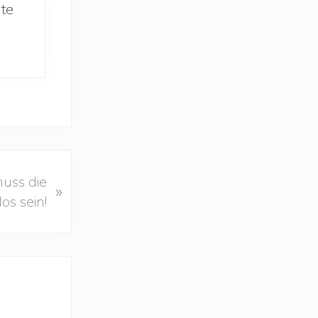
te
uss die
»
os sein!