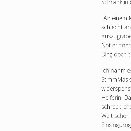
Schrank in 
„An einem 
schlecht an
auszugraben
Not erinner
Ding doch 
Ich nahm es
StimmMaske 
widerspenst
Helferin. 
schrecklic
Welt schon
Einsingpro