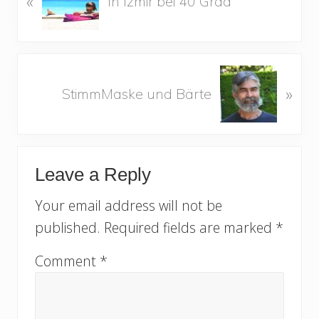
«
In Izmir bei 40 Grad
r
e
v
i
N
o
»
StimmMaske und Bärte
e
u
x
s
t
P
Reader
P
o
Leave a Reply
o
s
Interactions
s
t
Your email address will not be
t
:
published.
Required fields are marked
*
:
Comment
*