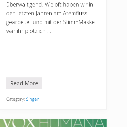
überwältigend. Wie oft haben wir in
den letzten Jahren am Atemfluss
gearbeitet und mit der StimmMaske
war ihr plötzlich …
Read More
Z
w
e
Category:
Singen
i
M
o
n
a