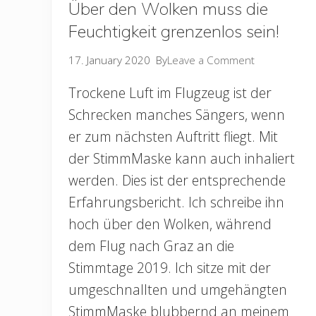
r
Über den Wolken muss die
u
Feuchtigkeit grenzenlos sein!
n
g
e
17. January 2020
By
Leave a Comment
n
i
Trockene Luft im Flugzeug ist der
m
S
Schrecken manches Sängers, wenn
c
er zum nächsten Auftritt fliegt. Mit
h
u
der StimmMaske kann auch inhaliert
l
a
werden. Dies ist der entsprechende
l
Erfahrungsbericht. Ich schreibe ihn
l
t
hoch über den Wolken, während
a
g
dem Flug nach Graz an die
Stimmtage 2019. Ich sitze mit der
umgeschnallten und umgehängten
StimmMaske blubbernd an meinem