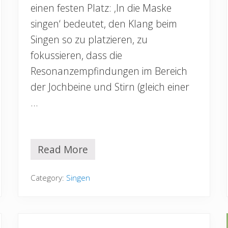
einen festen Platz: ‚In die Maske
singen‘ bedeutet, den Klang beim
Singen so zu platzieren, zu
fokussieren, dass die
Resonanzempfindungen im Bereich
der Jochbeine und Stirn (gleich einer
…
Read More
I
n
d
Category:
Singen
i
e
M
a
s