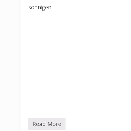
sonnigen …
Read More
Ü