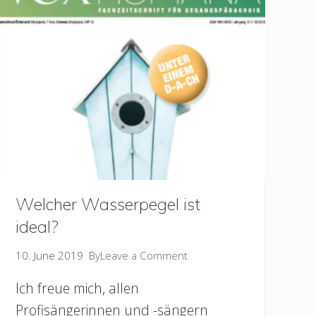
t
e
W
i
r
k
u
n
g
Welcher Wasserpegel ist
ideal?
10. June 2019
By
Leave a Comment
Ich freue mich, allen
Profisängerinnen und -sängern