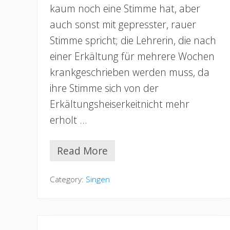
kaum noch eine Stimme hat, aber
auch sonst mit gepresster, rauer
Stimme spricht; die Lehrerin, die nach
einer Erkältung für mehrere Wochen
krankgeschrieben werden muss, da
ihre Stimme sich von der
Erkältungsheiserkeitnicht mehr
erholt …
Read More
S
t
i
Category:
Singen
m
m
s
t
ö